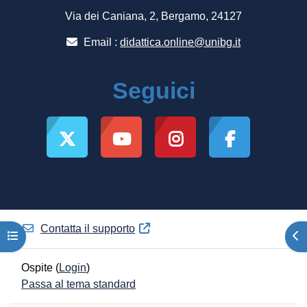
Via dei Caniana, 2, Bergamo, 24127
Email :
didattica.online@unibg.it
Seguici
Contatta il supporto
Apri indice del corso
Apr
Ospite (
Login
)
Passa al tema standard