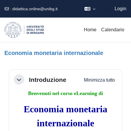
Ospite
Login
:
didattica.online@unibg.it
Vai al contenuto principale
Home
Calendario
Economia monetaria internazionale
Schema della sezione
Introduzione
Minimizza tutto
Minimizza
Benvenuti nel corso eLearning di
Economia monetaria
internazionale