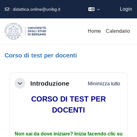
Ospite
Login
:
didattica.online@unibg.it
Vai al contenuto principale
Home
Calendario
Corso di test per docenti
Schema della sezione
Introduzione
Minimizza tutto
Minimizza
CORSO DI TEST PER
DOCENTI
Non sai da dove iniziare? Inizia facendo clic su