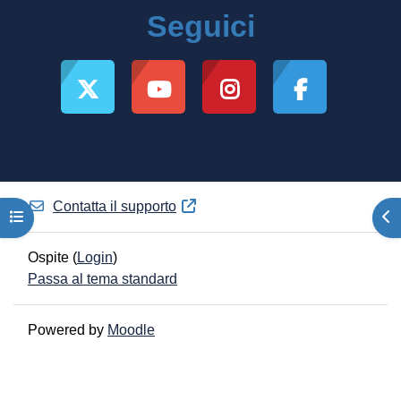
Seguici
Contatta il supporto
Apri indice del corso
Apr
Ospite (
Login
)
Passa al tema standard
Powered by
Moodle