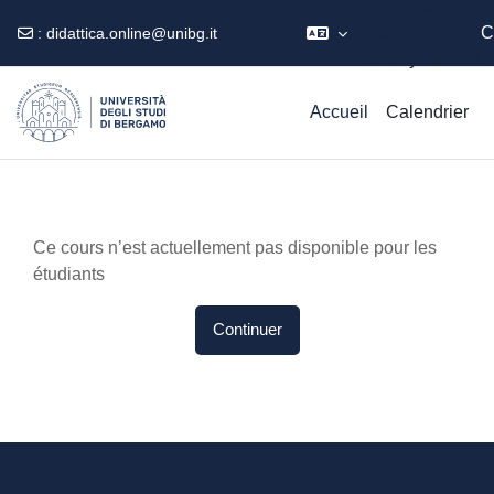
Vous êtes
connecté
C
:
didattica.online@unibg.it
anonymement
Passer au contenu principal
Accueil
Calendrier
Ce cours n’est actuellement pas disponible pour les
étudiants
Continuer