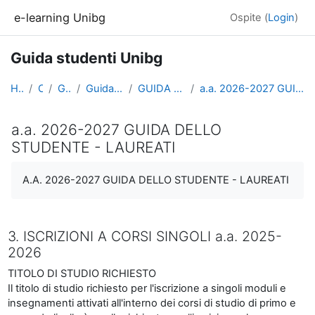
Vai al contenuto principale
e-learning Unibg
Ospite (
Login
)
Guida studenti Unibg
Home
Corsi
Generale
Guida studenti Unibg
GUIDA DELLO STUDENTE
a.a. 2026-2027 GUIDA DELLO STUDENTE - LAUREATI
a.a. 2026-2027 GUIDA DELLO
STUDENTE - LAUREATI
Aggregazione dei criteri
A.A. 2026-2027 GUIDA DELLO STUDENTE - LAUREATI
3. ISCRIZIONI A CORSI SINGOLI a.a. 2025-
2026
TITOLO DI STUDIO RICHIESTO
Il titolo di studio richiesto per l'iscrizione a singoli moduli e
insegnamenti attivati all'interno dei corsi di studio di primo e