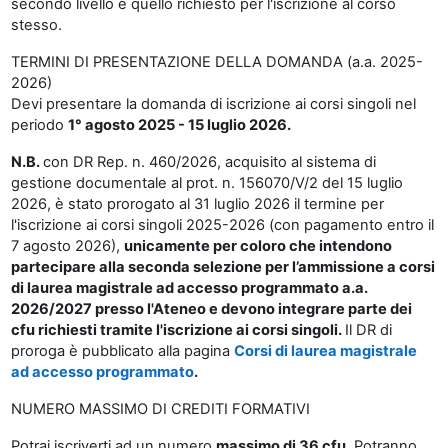
secondo livello è quello richiesto per l'iscrizione al corso
stesso.
TERMINI DI PRESENTAZIONE DELLA DOMANDA (a.a. 2025-
2026)
Devi presentare la domanda di iscrizione ai corsi singoli nel
periodo
1° agosto 2025 - 15 luglio 2026.
N.B.
c
on DR Rep. n. 460/2026, acquisito al sistema di
gestione documentale al prot. n. 156070/V/2 del 15 luglio
2026, è stato prorogato al
31 luglio
2026
il termine per
l'iscrizione ai corsi singoli 2025-2026 (con pagamento entro il
7 agosto 2026),
unicamente per coloro che intendono
partecipare alla seconda selezione per l’ammissione a corsi
di laurea magistrale ad accesso programmato a.a.
2026/2027 presso l'Ateneo e devono integrare parte dei
cfu richiesti tramite l'iscrizione ai corsi singoli.
Il DR di
proroga è pubblicato alla pagina
Corsi di laurea magistrale
ad accesso programmato
.
NUMERO MASSIMO DI CREDITI FORMATIVI
Potrai iscriverti ad un numero
massimo di 36 cfu
. Potranno