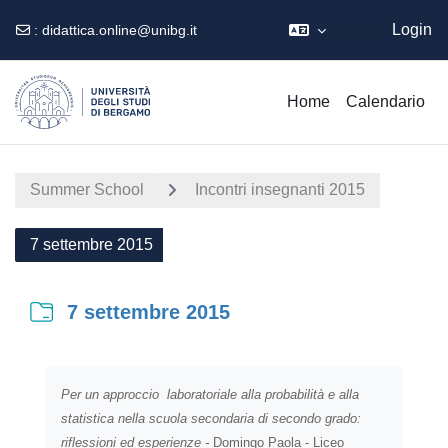
Ospite
Login
:
didattica.online@unibg.it
Vai al contenuto principale
Home
Calendario
Summer School
Incontri insegnanti 2015
7 settembre 2015
7 settembre 2015
Aggregazione dei criteri
Per un approccio laboratoriale alla probabilità e alla
statistica nella scuola secondaria di secondo grado:
riflessioni ed esperienze ­-
Domingo Paola - Liceo