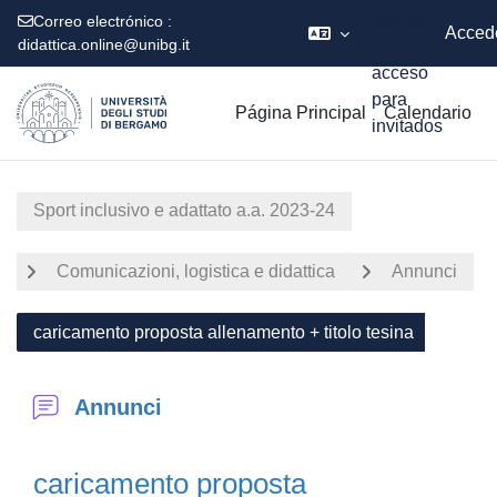
usando
Correo electrónico :
Acced
didattica.online@unibg.it
el
acceso
Salta al contenido principal
para
Página Principal
Calendario
invitados
Sport inclusivo e adattato a.a. 2023-24
Comunicazioni, logistica e didattica
Annunci
caricamento proposta allenamento + titolo tesina
Annunci
caricamento proposta