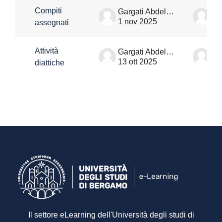
Compiti
Gargati Abdellah
1 nov 2025
1 
assegnati
Attività
Gargati Abdellah
13 ott 2025
13
diattiche
Il settore eLearning dell'Università degli studi di