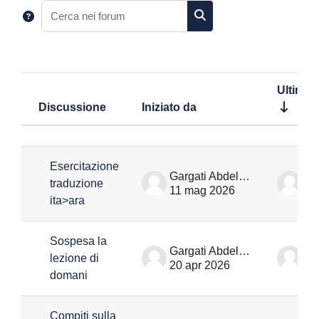
Cerca nei forum
Cerca nei forum
Ultimo 
Discussione
Iniziato da
Stato
Elenco delle discussioni. Visualizza
Esercitazione
Gargati Abdellah
traduzione
11 mag 2026
11
ita>ara
Sospesa la
Gargati Abdellah
lezione di
20 apr 2026
20
domani
Compiti sulla