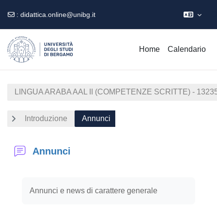
O
:
didattica.online@unibg.it
Vai al contenuto principale
Home
Calendario
LINGUA ARABA AAL II (COMPETENZE SCRITTE) - 13235 
Introduzione
Annunci
Annunci
Aggregazione dei criteri
Annunci e news di carattere generale