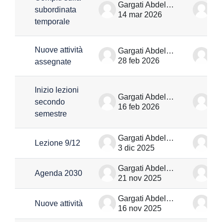
Gargati Abdellah
subordinata
14 mar 2026
14
temporale
Nuove attività
Gargati Abdellah
28 feb 2026
28
assegnate
Inizio lezioni
Gargati Abdellah
secondo
16 feb 2026
16
semestre
Gargati Abdellah
Lezione 9/12
3 dic 2025
3 
Gargati Abdellah
Agenda 2030
21 nov 2025
21
Gargati Abdellah
Nuove attività
16 nov 2025
16