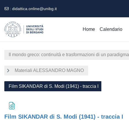
:
didattica.online@unibg.it
Vai al contenuto principale
Home
Calendario
Il mondo greco: continuità e trasformazioni di un paradigma
Materiali ALESSANDRO MAGNO
Film SIKANDAR di S. Modi (1941) - traccia I
Film SIKANDAR di S. Modi (1941) - traccia I