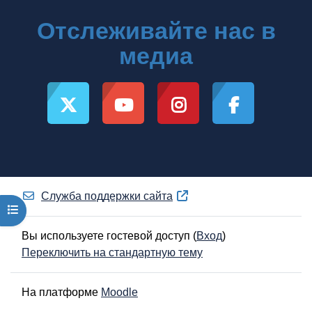
Отслеживайте нас в
медиа
Служба поддержки сайта
Открыть оглавление курса
Вы используете гостевой доступ (
Вход
)
Переключить на стандартную тему
На платформе
Moodle