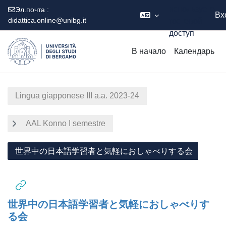
используете
Эл.почта :
Вх
didattica.online@unibg.it
гостевой
доступ
Перейти к основному содержанию
В начало
Календарь
Lingua giapponese III a.a. 2023-24
AAL Konno I semestre
世界中の日本語学習者と気軽におしゃべりする会
世界中の日本語学習者と気軽におしゃべりす
る会