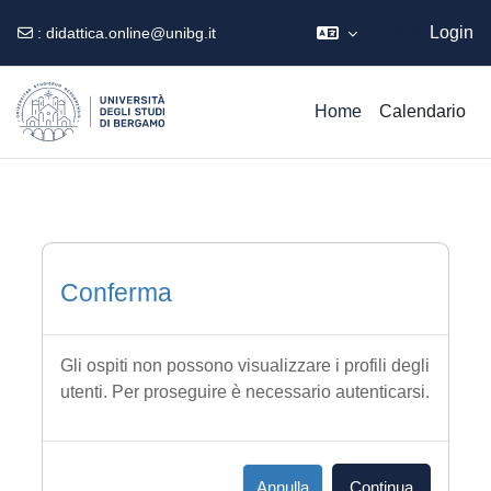
Ospite
Login
:
didattica.online@unibg.it
Vai al contenuto principale
Home
Calendario
Conferma
Gli ospiti non possono visualizzare i profili degli
utenti. Per proseguire è necessario autenticarsi.
Annulla
Continua