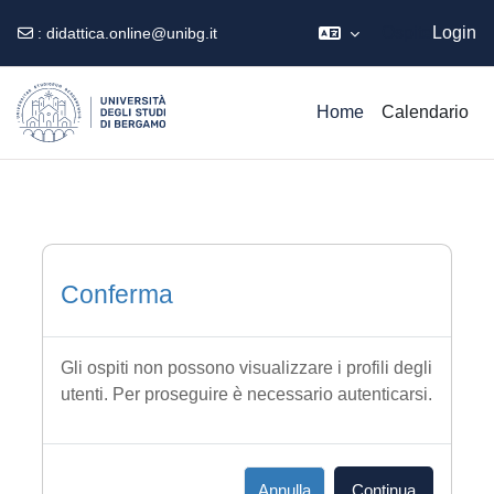
Ospite
Login
:
didattica.online@unibg.it
Vai al contenuto principale
Home
Calendario
Conferma
Gli ospiti non possono visualizzare i profili degli
utenti. Per proseguire è necessario autenticarsi.
Annulla
Continua