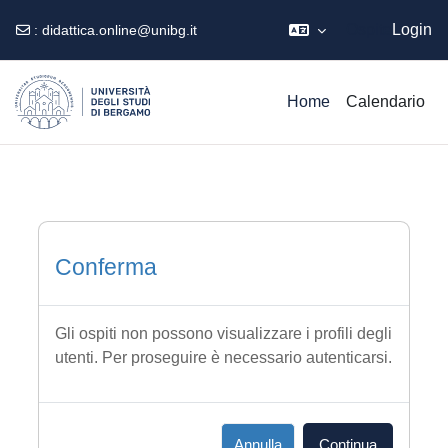
Ospite
Login
:
didattica.online@unibg.it
Vai al contenuto principale
Home
Calendario
Conferma
Gli ospiti non possono visualizzare i profili degli
utenti. Per proseguire è necessario autenticarsi.
Annulla
Continua