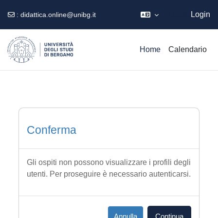
Ospite
Login
:
didattica.online@unibg.it
Vai al contenuto principale
Home
Calendario
Conferma
Gli ospiti non possono visualizzare i profili degli
utenti. Per proseguire è necessario autenticarsi.
Annulla
Continua