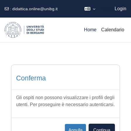
Ospite
Login
:
didattica.online@unibg.it
Vai al contenuto principale
Home
Calendario
Conferma
Gli ospiti non possono visualizzare i profili degli
utenti. Per proseguire è necessario autenticarsi.
Annulla
Continua