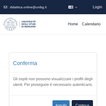
Ospite
Login
:
didattica.online@unibg.it
Vai al contenuto principale
Home
Calendario
Conferma
Gli ospiti non possono visualizzare i profili degli
utenti. Per proseguire è necessario autenticarsi.
Annulla
Continua