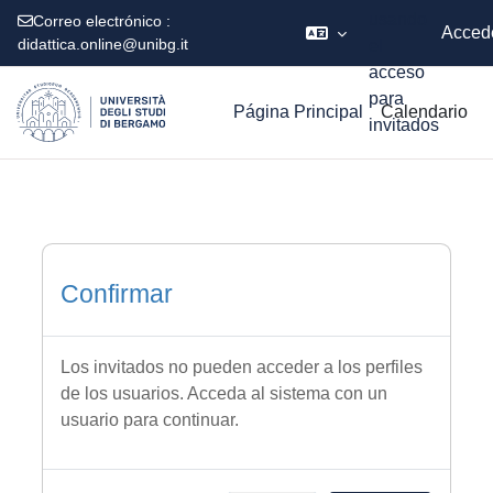
usando
Correo electrónico :
Acced
didattica.online@unibg.it
el
acceso
Salta al contenido principal
para
Página Principal
Calendario
invitados
Confirmar
Los invitados no pueden acceder a los perfiles
de los usuarios. Acceda al sistema con un
usuario para continuar.