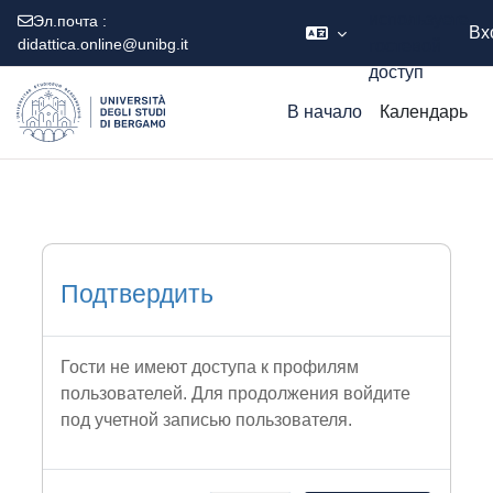
используете
Эл.почта :
Вх
didattica.online@unibg.it
гостевой
доступ
Перейти к основному содержанию
В начало
Календарь
Подтвердить
Гости не имеют доступа к профилям
пользователей. Для продолжения войдите
под учетной записью пользователя.