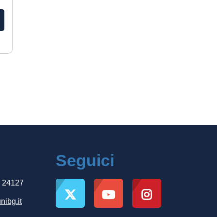
Seguici
, 24127
nibg.it