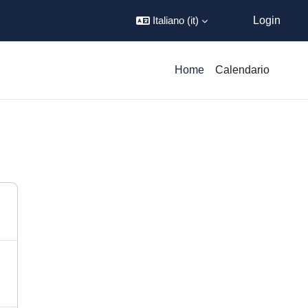
Italiano ‎(it)‎
Ospite
Login
Home
Calendario