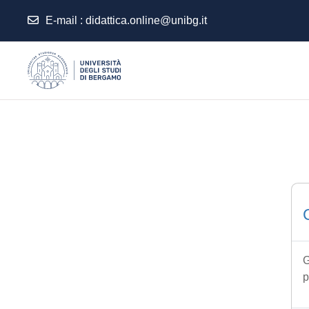
E-mail
:
didattica.online@unibg.it
Vai al contenuto principale
G
p