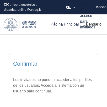
usando
Correo electrónico :
Acced
didattica.online@unibg.it
el
acceso
Salta al contenido principal
para
Página Principal
Calendario
invitados
Confirmar
Los invitados no pueden acceder a los perfiles
de los usuarios. Acceda al sistema con un
usuario para continuar.