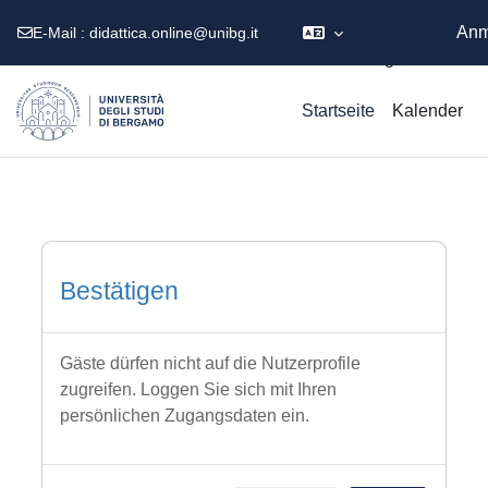
Sie sind als
Gast
Anm
E-Mail :
didattica.online@unibg.it
angemeldet
Zum Hauptinhalt
Startseite
Kalender
Bestätigen
Gäste dürfen nicht auf die Nutzerprofile
zugreifen. Loggen Sie sich mit Ihren
persönlichen Zugangsdaten ein.