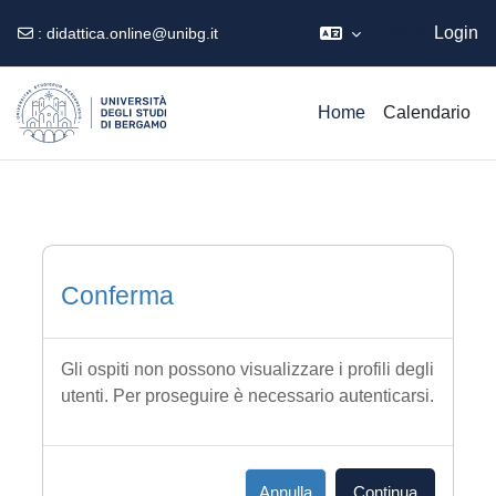
Ospite
Login
:
didattica.online@unibg.it
Vai al contenuto principale
Home
Calendario
Conferma
Gli ospiti non possono visualizzare i profili degli
utenti. Per proseguire è necessario autenticarsi.
Annulla
Continua