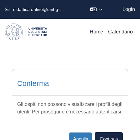
Ospite
Login
:
didattica.online@unibg.it
Vai al contenuto principale
Home
Calendario
Conferma
Gli ospiti non possono visualizzare i profili degli
utenti. Per proseguire è necessario autenticarsi.
Annulla
Continua