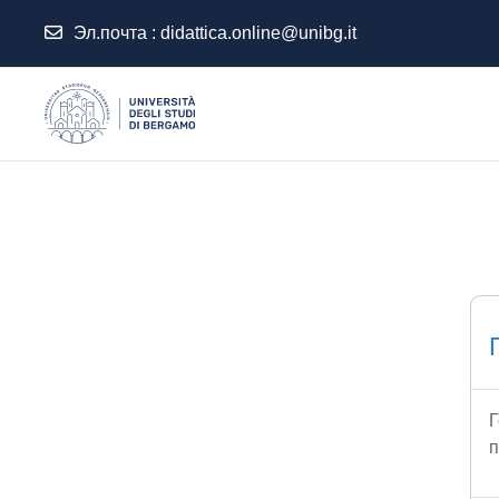
Эл.почта :
didattica.online@unibg.it
Перейти к основному содержанию
Г
п