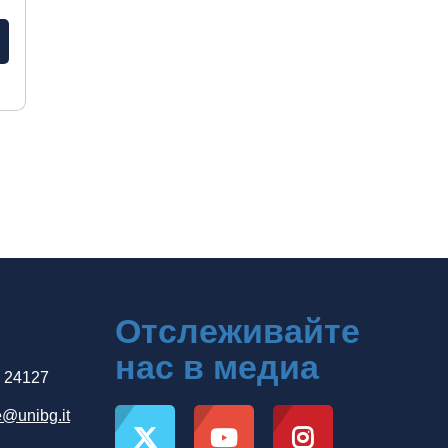
Отслеживайте
нас в медиа
, 24127
e@unibg.it