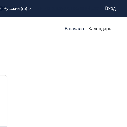
Русский ‎(ru)‎
Вы используете гостевой доступ
Вход
В начало
Календарь