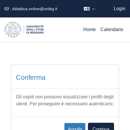
Ospite
Login
:
didattica.online@unibg.it
Vai al contenuto principale
Home
Calendario
Conferma
Gli ospiti non possono visualizzare i profili degli
utenti. Per proseguire è necessario autenticarsi.
Annulla
Continua