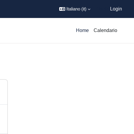
Italiano ‎(it)‎
Ospite
Login
Home
Calendario