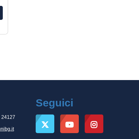
Seguici
, 24127
nibg.it