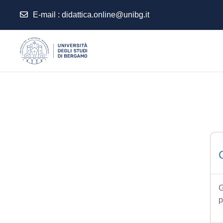
E-mail
:
didattica.online@unibg.it
Vai al contenuto principale
G
p