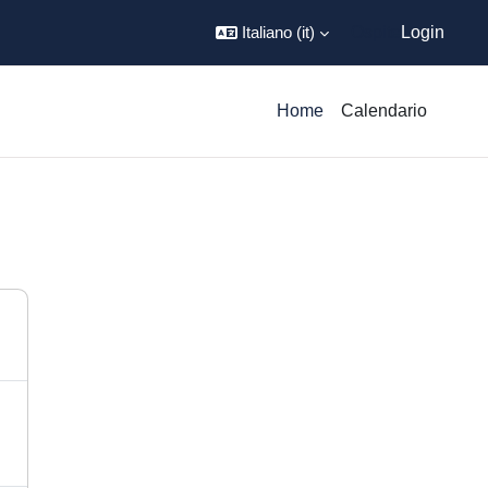
Italiano ‎(it)‎
Ospite
Login
Home
Calendario