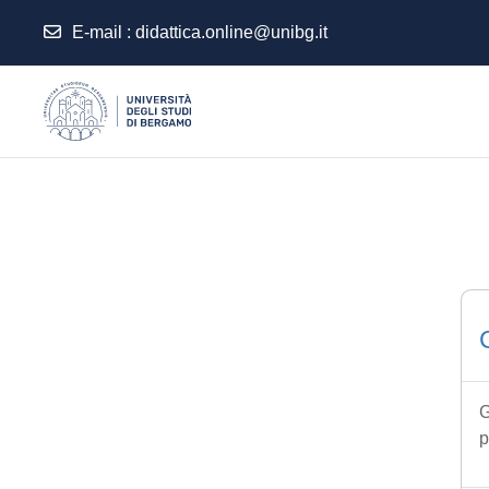
E-mail
:
didattica.online@unibg.it
Vai al contenuto principale
G
p