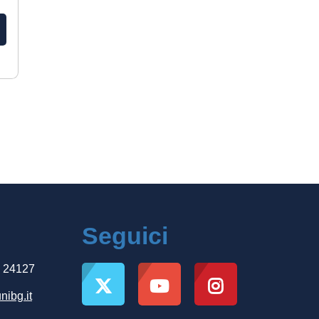
Seguici
, 24127
nibg.it