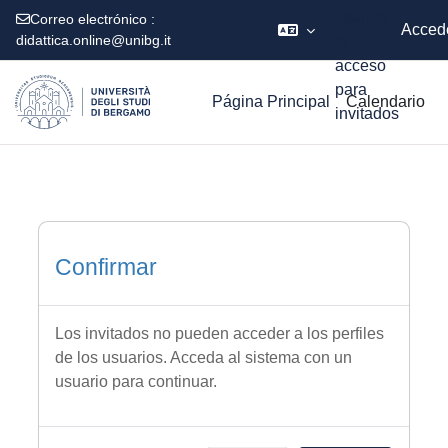
usando
Correo electrónico :
Acced
didattica.online@unibg.it
el
acceso
Salta al contenido principal
para
Página Principal
Calendario
invitados
Confirmar
Los invitados no pueden acceder a los perfiles
de los usuarios. Acceda al sistema con un
usuario para continuar.