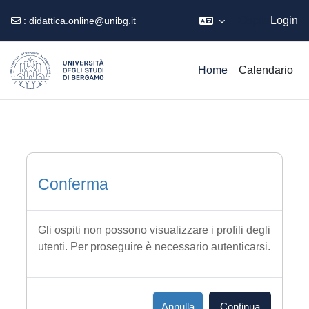
Ospite
Login
:
didattica.online@unibg.it
Vai al contenuto principale
Home
Calendario
Conferma
Gli ospiti non possono visualizzare i profili degli
utenti. Per proseguire è necessario autenticarsi.
Annulla
Continua