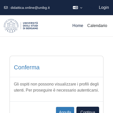
Ospite
Login
:
didattica.online@unibg.it
Vai al contenuto principale
Home
Calendario
Conferma
Gli ospiti non possono visualizzare i profili degli
utenti. Per proseguire è necessario autenticarsi.
Annulla
Continua