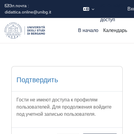
используете
Эл.почта :
Вх
didattica.online@unibg.it
гостевой
доступ
Перейти к основному содержанию
В начало
Календарь
Подтвердить
Гости не имеют доступа к профилям
пользователей. Для продолжения войдите
под учетной записью пользователя.