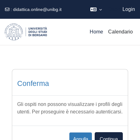
Ospite
Login
:
didattica.online@unibg.it
Vai al contenuto principale
Home
Calendario
Conferma
Gli ospiti non possono visualizzare i profili degli
utenti. Per proseguire è necessario autenticarsi.
Annulla
Continua