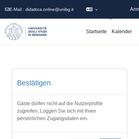
Sie sind als
Gast
Anm
E-Mail :
didattica.online@unibg.it
angemeldet
Zum Hauptinhalt
Startseite
Kalender
Bestätigen
Gäste dürfen nicht auf die Nutzerprofile
zugreifen. Loggen Sie sich mit Ihren
persönlichen Zugangsdaten ein.