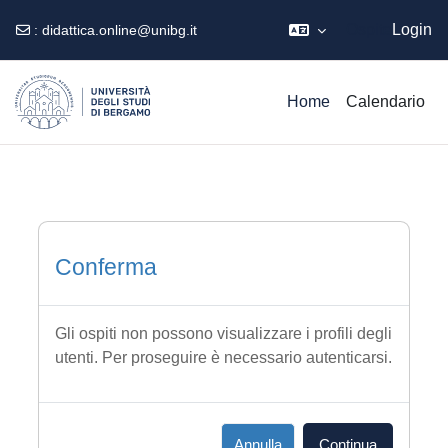
Ospite
Login
:
didattica.online@unibg.it
Vai al contenuto principale
Home
Calendario
Conferma
Gli ospiti non possono visualizzare i profili degli
utenti. Per proseguire è necessario autenticarsi.
Annulla
Continua