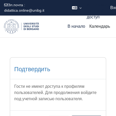
используете
Эл.почта :
Вх
didattica.online@unibg.it
гостевой
доступ
Перейти к основному содержанию
В начало
Календарь
Подтвердить
Гости не имеют доступа к профилям
пользователей. Для продолжения войдите
под учетной записью пользователя.