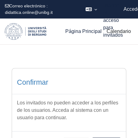
usando
Correo electrónico :
Acced
didattica.online@unibg.it
el
acceso
Salta al contenido principal
para
Página Principal
Calendario
invitados
Confirmar
Los invitados no pueden acceder a los perfiles
de los usuarios. Acceda al sistema con un
usuario para continuar.