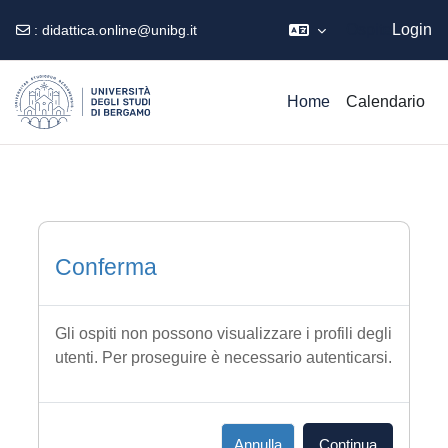
Ospite
Login
:
didattica.online@unibg.it
Vai al contenuto principale
Home
Calendario
Conferma
Gli ospiti non possono visualizzare i profili degli
utenti. Per proseguire è necessario autenticarsi.
Annulla
Continua