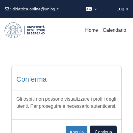
Ospite
Login
:
didattica.online@unibg.it
Vai al contenuto principale
Home
Calendario
Conferma
Gli ospiti non possono visualizzare i profili degli
utenti. Per proseguire è necessario autenticarsi.
Annulla
Continua