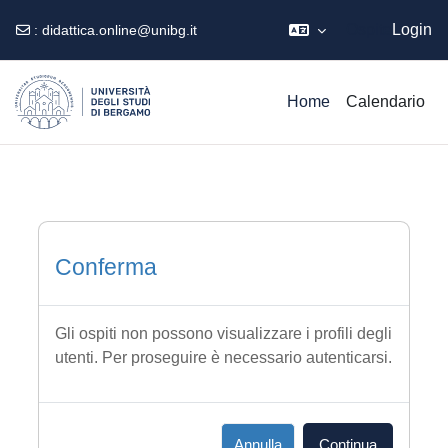
Ospite
Login
:
didattica.online@unibg.it
Vai al contenuto principale
Home
Calendario
Conferma
Gli ospiti non possono visualizzare i profili degli
utenti. Per proseguire è necessario autenticarsi.
Annulla
Continua