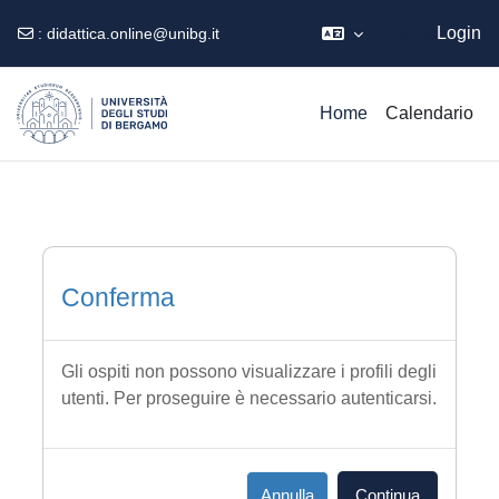
Ospite
Login
:
didattica.online@unibg.it
Vai al contenuto principale
Home
Calendario
Conferma
Gli ospiti non possono visualizzare i profili degli
utenti. Per proseguire è necessario autenticarsi.
Annulla
Continua