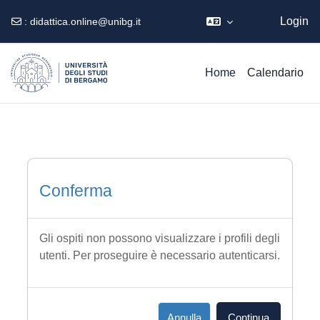
Ospite
Login
:
didattica.online@unibg.it
Vai al contenuto principale
Home
Calendario
Conferma
Gli ospiti non possono visualizzare i profili degli
utenti. Per proseguire è necessario autenticarsi.
Annulla
Continua