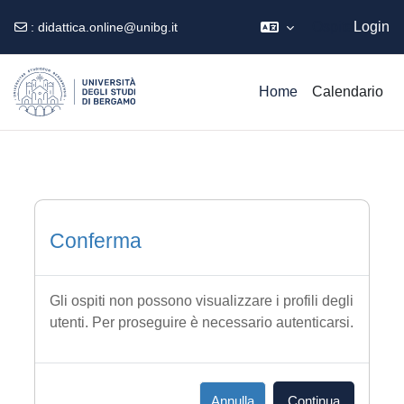
Ospite
Login
:
didattica.online@unibg.it
Vai al contenuto principale
Home
Calendario
Conferma
Gli ospiti non possono visualizzare i profili degli
utenti. Per proseguire è necessario autenticarsi.
Annulla
Continua