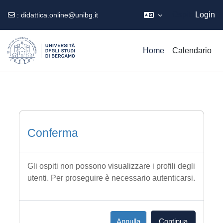
Ospite
Login
:
didattica.online@unibg.it
Vai al contenuto principale
Home
Calendario
Conferma
Gli ospiti non possono visualizzare i profili degli
utenti. Per proseguire è necessario autenticarsi.
Annulla
Continua