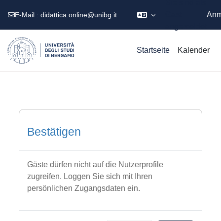
Sie sind als
Gast
Anm
E-Mail :
didattica.online@unibg.it
angemeldet
Zum Hauptinhalt
Startseite
Kalender
Bestätigen
Gäste dürfen nicht auf die Nutzerprofile
zugreifen. Loggen Sie sich mit Ihren
persönlichen Zugangsdaten ein.