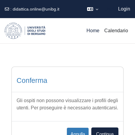
Ospite
Login
:
didattica.online@unibg.it
Vai al contenuto principale
Home
Calendario
Conferma
Gli ospiti non possono visualizzare i profili degli
utenti. Per proseguire è necessario autenticarsi.
Annulla
Continua