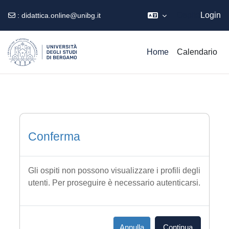
Ospite
Login
:
didattica.online@unibg.it
Vai al contenuto principale
Home
Calendario
Conferma
Gli ospiti non possono visualizzare i profili degli
utenti. Per proseguire è necessario autenticarsi.
Annulla
Continua