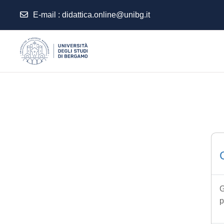
E-mail
:
didattica.online@unibg.it
Vai al contenuto principale
G
p