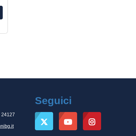
Seguici
, 24127
nibg.it