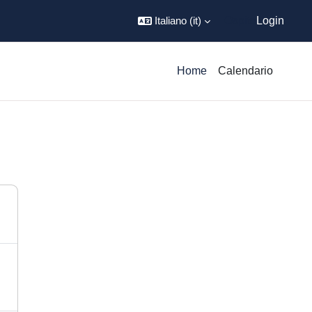
Italiano ‎(it)‎
Ospite
Login
Home
Calendario