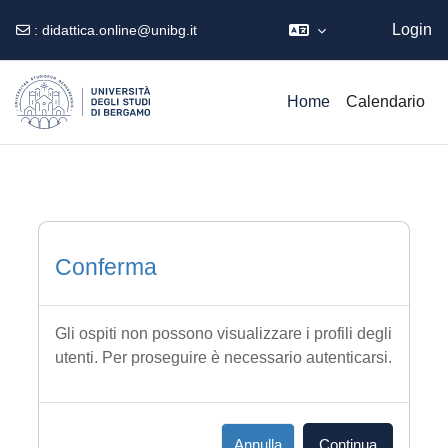
Ospite
Login
:
didattica.online@unibg.it
Vai al contenuto principale
Home
Calendario
Conferma
Gli ospiti non possono visualizzare i profili degli
utenti. Per proseguire è necessario autenticarsi.
Annulla
Continua