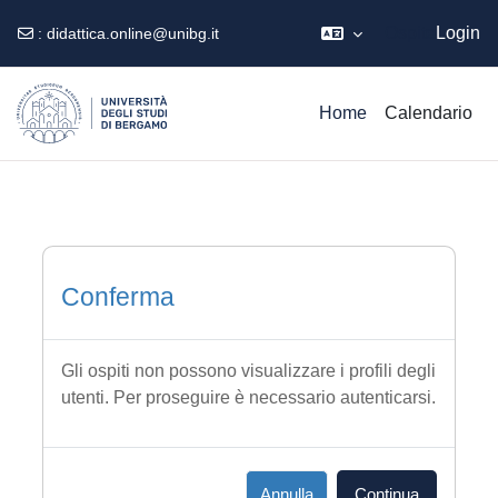
Ospite
Login
:
didattica.online@unibg.it
Vai al contenuto principale
Home
Calendario
Conferma
Gli ospiti non possono visualizzare i profili degli
utenti. Per proseguire è necessario autenticarsi.
Annulla
Continua