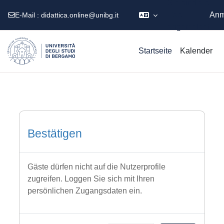
Sie sind als
Gast
Anm
E-Mail :
didattica.online@unibg.it
angemeldet
Zum Hauptinhalt
Startseite
Kalender
Bestätigen
Gäste dürfen nicht auf die Nutzerprofile
zugreifen. Loggen Sie sich mit Ihren
persönlichen Zugangsdaten ein.