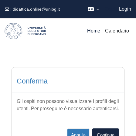
Ospite
Login
:
didattica.online@unibg.it
Vai al contenuto principale
Home
Calendario
Conferma
Gli ospiti non possono visualizzare i profili degli
utenti. Per proseguire è necessario autenticarsi.
Annulla
Continua